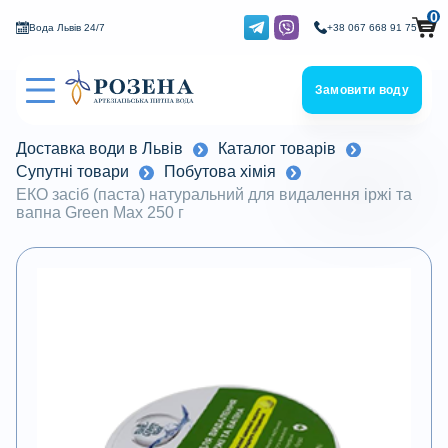
0
Вода Львів 24/7
+38 067 668 91 75
Замовити воду
Доставка води в Львів
Каталог товарів
Супутні товари
Побутова хімія
ЕКО засіб (паста) натуральний для видалення іржі та
вапна Green Max 250 г