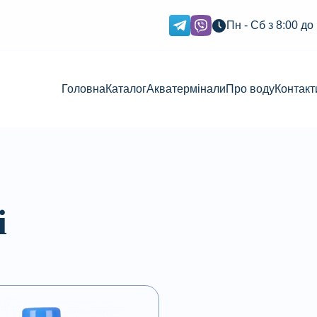
Пн - Сб з 8:00 до
Головна
Каталог
Акватермінали
Про воду
Контакт
і