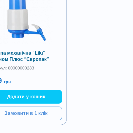
па механічна “Lilu”
ном Плюс “Європак”
кул: 00000000283
9
грн
Додати у кошик
Замовити в 1 клік