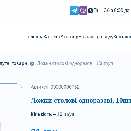
Пн - Сб з 8:00 до
Головна
Каталог
Акватермінали
Про воду
Контакт
путні товари
Ложки столові одноразові, 10шт/уп
Артикул: 00000000752
Ложки столові одноразові, 10ш
Кількість
– 10шт/уп