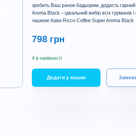
зробить Ваш ранок бадьорим, додасть гарний н
Aroma Black – ідеальний вибір всіх гурманів
чашкою Кави Ricco Coffee Super Aroma Black
798
грн
4 в наявності
Додати у кошик
Замови