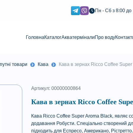
Пн - Сб з 8:00 до
Головна
Каталог
Акватермінали
Про воду
Контакт
путні товари
Кава
Кава в зернах Ricco Coffee Super
Артикул: 00000000864
Кава в зернах Ricco Coffee Sup
Кава Ricco Coffee Super Aroma Black, являє 
додавання Робусти. Спеціально створений для
підходить для Еспресо, Американо, Рістретт