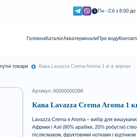
Пн - Сб з 8:00 до
Головна
Каталог
Акватермінали
Про воду
Контакт
путні товари
Кава Lavazza Crema Aroma 1 кг в зернах
Артикул: 00000000398
Кава Lavazza Crema Aroma 1 кг
Lavazza Crema e Aroma – вибір для вишукани
Африки і Азії (80% арабіки, 20% робусти) с
післясмаком, фруктовими нотками і відтінком 