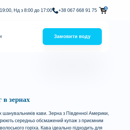
0
 19:00, Нд з 8:00 до 17:00
+38 067 668 91 75
и
Замовити воду
 в зернах
х шанувальників кави. Зерна з Південної Америки,
творюють середньо обсмажений купаж з приємним
волоського горіха. Кава ідеально підходить для